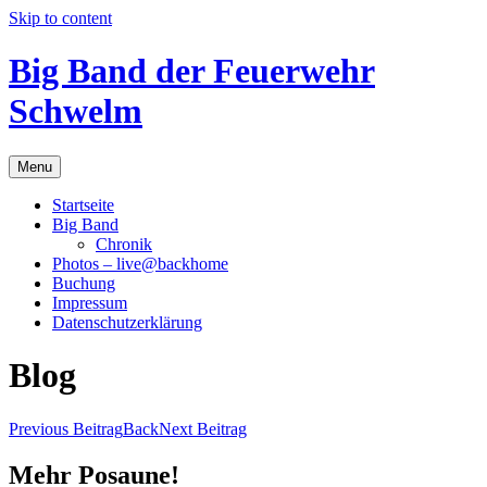
Skip to content
Big Band der Feuerwehr
Schwelm
Menu
Startseite
Big Band
Chronik
Photos – live@backhome
Buchung
Impressum
Datenschutzerklärung
Blog
Previous Beitrag
Back
Next Beitrag
Mehr Posaune!